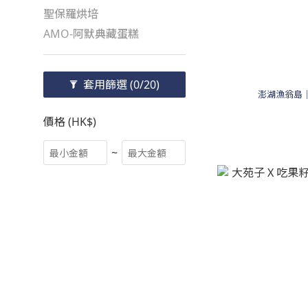
聖保羅烘培
AMO-阿默典藏蛋糕
套用篩選
(0/20)
澎湖漁翁島｜
價格 (HK$)
~