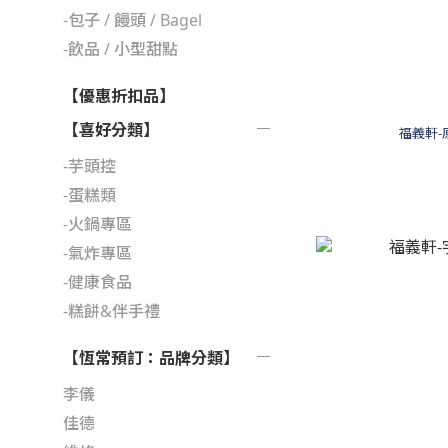
-包子 / 饅頭 / Bagel
-飲品 / 小型甜點
【優惠折扣品】
【喜好分類】
福義軒-
-芋頭控
-蛋糕類
-火鍋專區
-氣炸專區
-健康食品
-糕餅&伴手禮
【恆常預訂：品牌分類】
李儀
佳德