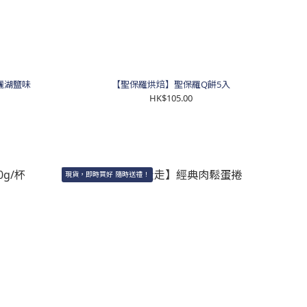
曬湖鹽味
【聖保羅烘焙】聖保羅Q餅5入
HK$105.00
現貨，即時買好 隨時送禮！