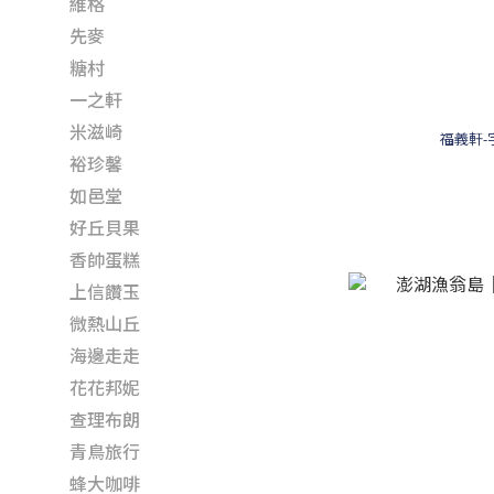
維格
先麥
糖村
一之軒
米滋崎
福義軒-
裕珍馨
如邑堂
好丘貝果
香帥蛋糕
上信饡玉
微熱山丘
海邊走走
花花邦妮
查理布朗
青鳥旅行
蜂大咖啡