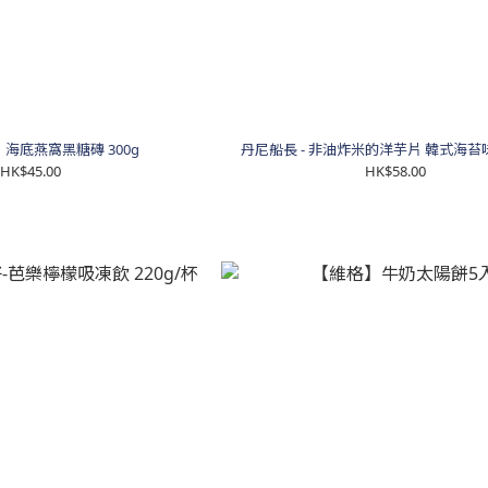
海底燕窩黑糖磚 300g
丹尼船長 - 非油炸米的洋芋片 韓式海苔味 
HK$45.00
HK$58.00