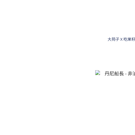
大苑子 X 吃果籽