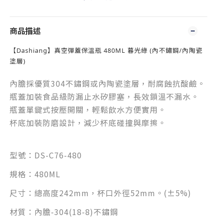
商品描述
【Dashiang】真空彈蓋保溫瓶 480ML 暮光綠 (內不鏽鋼/內陶瓷
塗層)
內膽採優質304不鏽鋼或內陶瓷塗層，耐腐蝕抗酸鹼。
瓶蓋加裝食品級防漏止水矽膠塞，長效鎖溫不漏水。
瓶蓋單鍵式按壓開關，輕鬆飲水方便實用。
杯底加裝防磨設計，減少杯底碰撞與摩擦。
型號：DS-C76-480
規格：480ML
尺寸：總高度242
mm，杯口外徑52mm。
(±5%)
材質：內膽-304(18-8)不鏽鋼