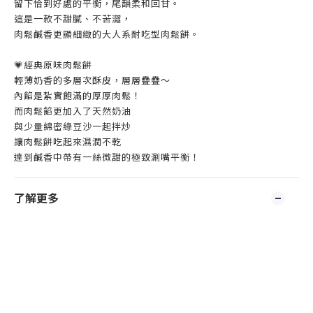
留下恰到好處的平衡，尾韻柔和回甘。
這是一款不甜膩、不苦澀，
肉鬆鹹香更顯細緻的大人系耐吃型肉鬆餅。
💗經典原味肉鬆餅
輕薄奶香的多層次酥皮，層層疊疊～
內餡是紮實飽滿的厚厚肉鬆！
而肉鬆餡更加入了天然奶油
與少量綿密綠豆沙一起拌炒
讓肉鬆餅吃起來濕潤不乾
達到鹹香中帶有一絲微甜的極致涮嘴平衡！
了解更多