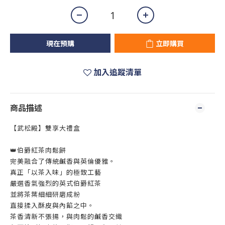
現在預購
立即購買
加入追蹤清單
商品描述
【武松殿】雙享大禮盒
👑伯爵紅茶肉鬆餅
完美融合了傳統鹹香與英倫優雅。
真正「以茶入味」的極致工藝
嚴選香氣強烈的英式伯爵紅茶
並將茶葉細細研磨成粉
直接揉入酥皮與內餡之中。
茶香清新不張揚，與肉鬆的鹹香交織