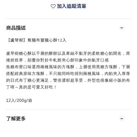
加入追蹤清單
商品描述
【盧琴樹】焦糖布蕾糖心酥12入
盧琴樹糖心酥以千層的酥餅以及牽絲不黏牙的柔軟糖心餡聞名，席
捲烘焙界，顛覆你對於牛軋餅夾心餅印象中的黏牙口感
焦糖布蕾口味選用兩種風味的方塊酥，上層使用黑糖方塊酥，下層
搭配經典原味方塊酥，不只能同時吃得到兩種風味，內餡夾入厚厚
的日式布丁糖心更滿足，雙倍濃郁超享受，外型也很像縮小版的布
丁唷～真的是可愛又好吃！
12入/200g/袋
了解更多