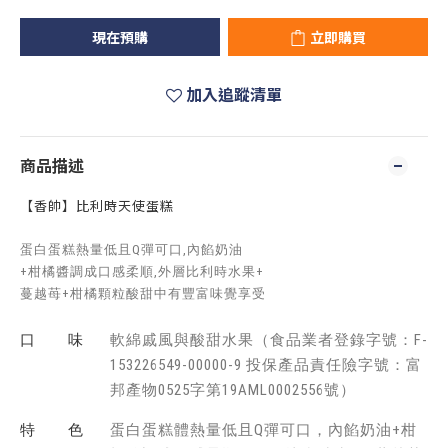
現在預購
立即購買
加入追蹤清單
商品描述
【香帥】比利時天使蛋糕
蛋白蛋糕熱量低且Q彈可口,內餡奶油
+柑橘醬調成口感柔順,外層比利時水果+
蔓越苺+柑橘顆粒酸甜中有豐富味覺享受
口 味
軟綿戚風與酸甜水果（食品業者登錄字號：F-
153226549-00000-9 投保產品責任險字號：富
邦產物0525字第19AML0002556號）
特 色
蛋白蛋糕體熱量低且Q彈可口，內餡奶油+柑