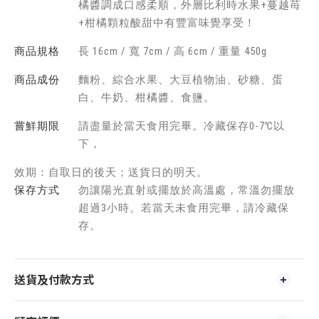
橘醬調成口感柔順，外層比利時水果+蔓越苺
+柑橘顆粒酸甜中有豐富味覺享受！
商品規格
長 16cm / 寬 7cm / 高 6cm / 重量 450g
商品成份
麵粉、綜合水果、大豆植物油、砂糖、蛋
白、牛奶、柑橘醬、食鹽。
嘗鮮期限
請盡量於當天食用完畢。冷藏保存0-7℃以
下，
效期：自取日的後天；送貨日的明天。
保存方式
勿讓陽光直射或擺放於高溫處，常溫勿擺放
超過3小時。若當天未食用完畢，請冷藏保
存。
送貨及付款方式