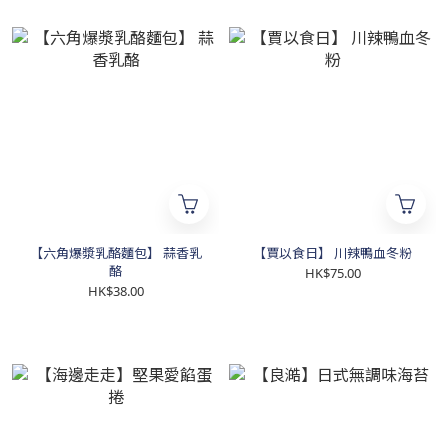
【六角爆漿乳酪麵包】 蒜香乳
【賈以食日】 川辣鴨血冬粉
酪
HK$75.00
HK$38.00