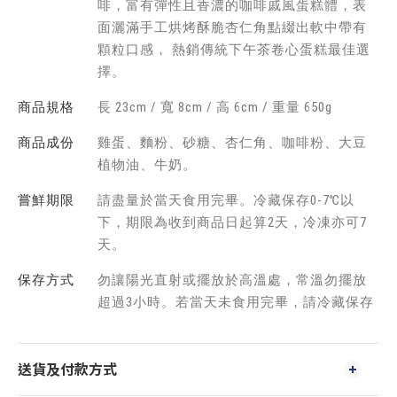
啡，富有彈性且香濃的咖啡戚風蛋糕體，表
面灑滿手工烘烤酥脆杏仁角點綴出軟中帶有
顆粒口感， 熱銷傳統下午茶卷心蛋糕最佳選
擇。
商品規格
長 23cm / 寬 8cm / 高 6cm / 重量 650g
商品成份
雞蛋、麵粉、砂糖、杏仁角、咖啡粉、大豆
植物油、牛奶。
嘗鮮期限
請盡量於當天食用完畢。冷藏保存0-7℃以
下，期限為收到商品日起算2天，冷凍亦可7
天。
保存方式
勿讓陽光直射或擺放於高溫處，常溫勿擺放
超過3小時。若當天未食用完畢，請冷藏保存
送貨及付款方式