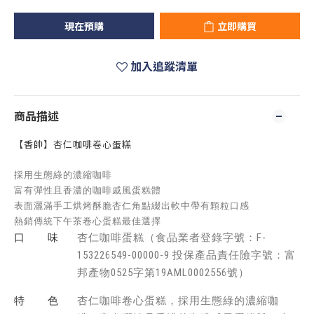
現在預購
立即購買
加入追蹤清單
商品描述
【香帥】杏仁咖啡卷心蛋糕
採用生態綠的濃縮咖啡
富有彈性且香濃的咖啡戚風蛋糕體
表面灑滿手工烘烤酥脆杏仁角點綴出軟中帶有顆粒口感
熱銷傳統下午茶卷心蛋糕最佳選擇
口 味
杏仁咖啡蛋糕（食品業者登錄字號：F-
153226549-00000-9 投保產品責任險字號：富
邦產物0525字第19AML0002556號）
特 色
杏仁咖啡卷心蛋糕，採用生態綠的濃縮咖