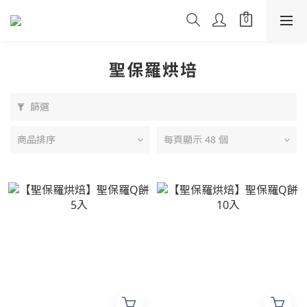
聖保羅烘培
篩選
商品排序
每頁顯示 48 個