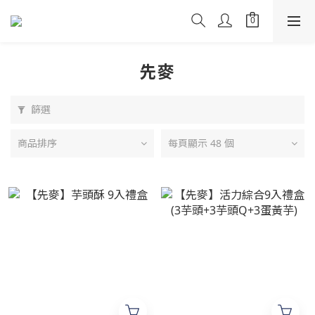
先麥
篩選
商品排序
每頁顯示 48 個