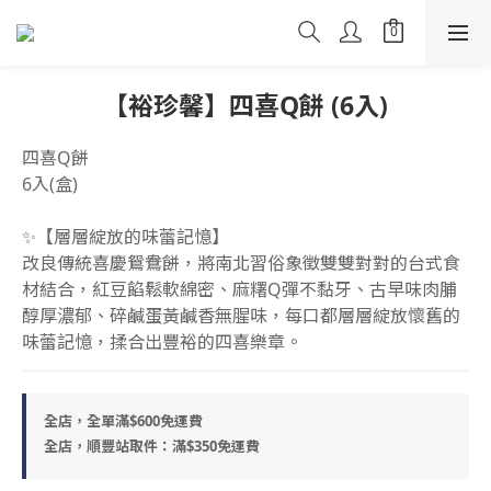
【裕珍馨】四喜Q餅 (6入)
四喜Q餅
6入(盒)
✨【層層綻放的味蕾記憶】
改良傳統喜慶鴛鴦餅，將南北習俗象徵雙雙對對的台式食
材結合，紅豆餡鬆軟綿密、麻糬Q彈不黏牙、古早味肉脯
醇厚濃郁、碎鹹蛋黃鹹香無腥味，每口都層層綻放懷舊的
味蕾記憶，揉合出豐裕的四喜樂章。
全店，全單滿$600免運費
全店，順豐站取件：滿$350免運費