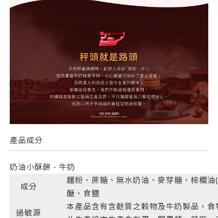
產品成分
奶油小酥餅 - 牛奶
麵粉、蔗糖、無水奶油、麥芽糖、棕櫚油(
成分
醣、食鹽
本產品含有含麩質之穀物及牛奶製品，食
過敏源