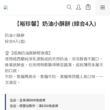
【裕珍馨】奶油小酥餅 (綜合4入)
奶油小酥餅
綜合4入(盒)
🏆【經典奶油酥餅輕食版】
使用紐西蘭純淨乳源製成的天然奶油，淡淡醇香不膩口。
蜂巢狀餅皮，在烘烤時膨脹得臻至圓滿，成就薄而多層次
的口感。
牛奶、焦糖瑪奇朵、焦糖牛奶、黑糖等四種人氣口味，一
次滿足。
全店，全單滿$600免運費
全店，順豐站取件：滿$350免運費