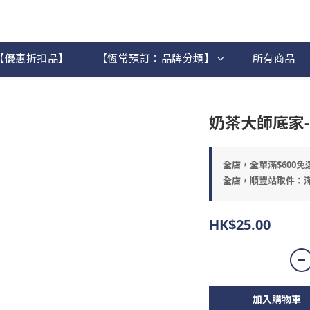
【優惠折扣品】
【恆常預訂：品牌分類】
所有商品
奶茶大師底家-
全店，全單滿$600免
全店，順豐站取件：滿
HK$25.00
加入購物車