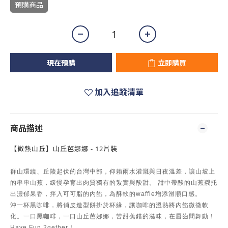
預購商品
現在預購
立即購買
加入追蹤清單
商品描述
【微熱山丘】山丘芭娜娜 - 12片裝
群山環繞、丘陵起伏的台灣中部，仰賴雨水灌溉與日夜溫差，讓山坡上
的串串山蕉，緩慢孕育出肉質獨有的紮實與酸甜。 甜中帶酸的山蕉襯托
出濃郁果香，拌入可可脂的內餡，為酥軟的waffle增添滑順口感。
沖一杯黑咖啡，將俏皮造型餅掛於杯緣，讓咖啡的溫熱將內餡微微軟
化。一口黑咖啡，一口山丘芭娜娜，苦甜蕉錯的滋味，在唇齒間舞動！
Have Fun 2gether！