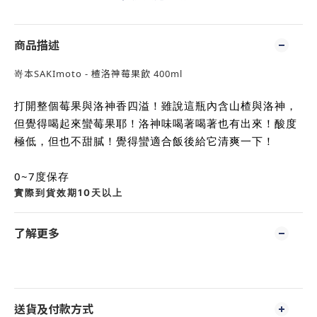
商品描述
嵜本SAKImoto - 楂洛神莓果飲 400ml
打開整個莓果與洛神香四溢！雖說這瓶內含山楂與洛神，
但覺得喝起來蠻莓果耶！洛神味喝著喝著也有出來！酸度
極低，但也不甜膩！覺得蠻適合飯後給它清爽一下！
0~7度保存
實際到貨效期10天以上
了解更多
送貨及付款方式