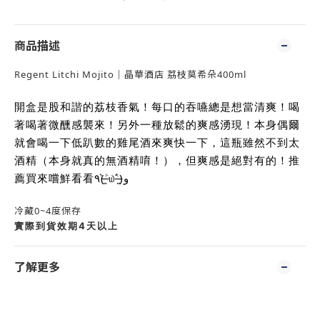
商品描述
Regent Litchi Mojito｜晶華酒店 荔枝莫希朵400ml
開盒是股和諧的荔枝香氣！每口的吞嚥總是想當清爽！喝
著喝著微醺感襲來！另外一種放鬆的爽感湧現！本身偶爾
就會喝一下低趴數的雞尾酒來爽快一下，這瓶雖然不到太
酒精（本身就真的無酒精唷！），但爽感是絕對有的！推
薦買來嚐鮮看看٩(˃̶͈̀௰˂̶͈́)و
冷藏0~4度保存
實際到貨效期4天以上
了解更多