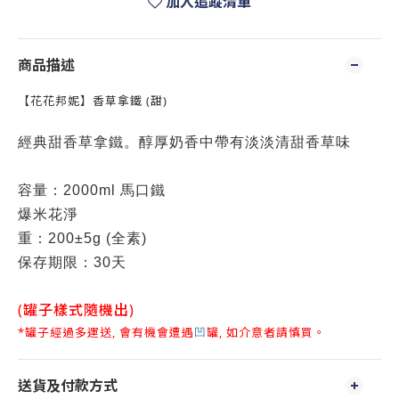
加入追蹤清單
商品描述
【花花邦妮】香草拿鐵 (甜)
經典甜香草拿鐵。醇厚奶香中帶有淡淡清甜香草味
容量：2000ml 馬口鐵
爆米花淨
重：200±5g (全素)
保存期限：30天
(罐子樣式隨機出)
*罐子經過多運送, 會有機會遭遇
罐, 如介意者請慎買。
凹
送貨及付款方式