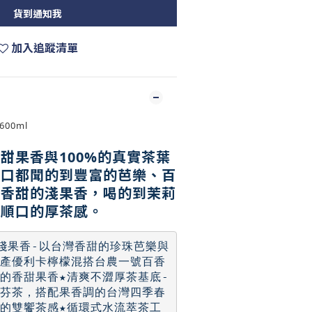
貨到通知我
加入追蹤清單
00ml
甜果香與100%的真實茶葉
一口都聞的到豐富的芭樂、百
爽香甜的淺果香，喝的到茉莉
饗順口的厚茶感。
淺果香-以台灣香甜的珍珠芭樂與
產優利卡檸檬混搭台農一號百香
的香甜果香★清爽不澀厚茶基底-
芬茶，搭配果香調的台灣四季春
的雙饗茶感★循環式水流萃茶工