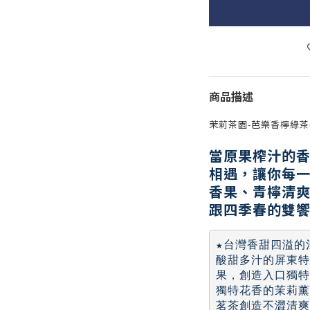
商品描述
茉莉茶園-芭樂香檸綠茶6
當原果榨汁的香
相遇，讓你每
香果、青檸清
跟四季春的雙
★台灣香甜四溢的
酸甜多汁的屏東特
果，創造入口獨特
獨特花香的茉莉薰
茗茶創造不澀清爽