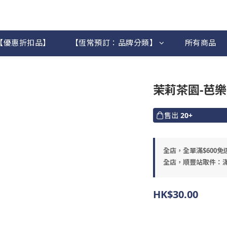
【優惠折扣品】
【恆常預訂：品牌分類】
所有商品
茉莉茶園-芭樂
售出
20+
全店，全單滿$600免
全店，順豐站取件：滿
HK$30.00