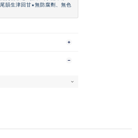
尾韻生津回甘★無防腐劑、無色