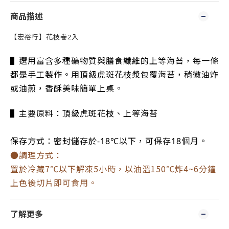
商品描述
【宏裕行】花枝卷2入
▌選用富含多種礦物質與膳食纖維的上等海苔，每一條
都是手工製作。用頂級虎斑花枝漿包覆海苔，稍微油炸
或油煎，香酥美味簡單上桌。
▌主要原料：頂級虎斑花枝、上等海苔
保存方式：密封儲存於-18℃以下，可保存18個月。
●調理方式：
置於冷藏7℃以下解凍5小時，以油溫150℃炸4~6分鐘
上色後切片即可食用。
了解更多