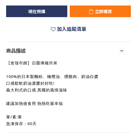
現在預購
立即購買
加入追蹤清單
商品描述
【查理布朗】白醬燻雞貝果
100%的日本製麵粉、橄欖油、燻雞肉、奶油白醬
口感鬆軟奶油濃醬好好吃!
義大利式的口感 異國的風情滋味
建議加熱後食用 熱熱吃最幸福
葷/素:葷
急凍保存：60天