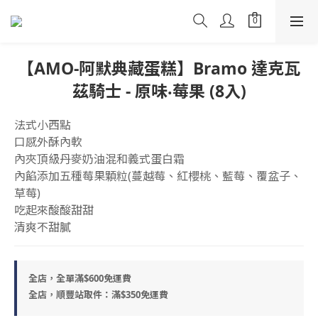
【AMO-阿默典藏蛋糕】Bramo 達克瓦
茲騎士 - 原味‧莓果 (8入)
法式小西點
口感外酥內軟
內夾頂級丹麥奶油混和義式蛋白霜
內餡添加五種莓果顆粒(蔓越莓、紅櫻桃、藍莓、覆盆子、
草莓)
吃起來酸酸甜甜
清爽不甜膩
全店，全單滿$600免運費
全店，順豐站取件：滿$350免運費