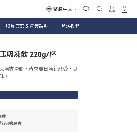
繁體中文
取貨方式＆運費說明
聯絡我們
立即購買
玉吸凍飲 220g/杯
感清爽滑順，帶來夏日清新感受，隨
味。
運費
$350免運費