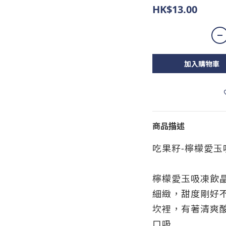
HK$13.00
加入購物車
商品描述
吃果籽-檸檬愛玉吸
檸檬愛玉吸凍飲
細緻，甜度剛好
坎裡，有著清爽
口吸