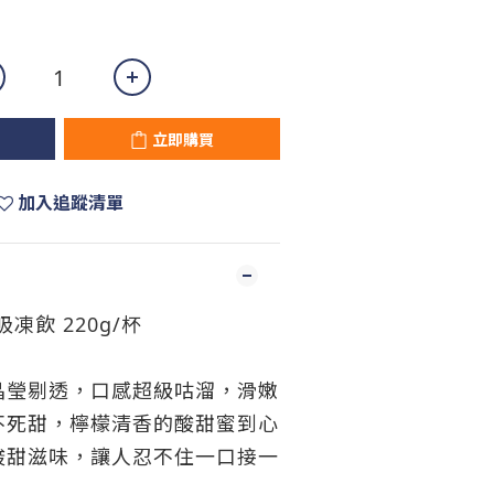
立即購買
加入追蹤清單
凍飲 220g/杯
晶瑩剔透，口感超級咕溜，滑嫩
不死甜，檸檬清香的酸甜蜜到心
酸甜滋味，讓人忍不住一口接一