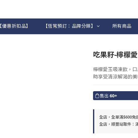
【優惠折扣品】
【恆常預訂：品牌分類】
所有商品
吃果籽-檸檬愛
檸檬愛玉吸凍飲，口
時享受清涼解渴的美
售出
60+
全店，全單滿$600免
全店，順豐站取件：滿