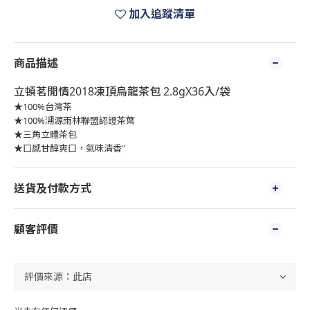
加入追蹤清單
商品描述
立頓茗閒情2018凍頂烏龍茶包 2.8gX36入/袋
★100%台灣茶
★100%溯源雨林聯盟認證茶葉
★三角立體茶包
★口感甘醇爽口，氣味清香"
送貨及付款方式
顧客評價