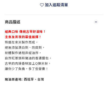
加入追蹤清單
商品描述
經典口味 傳統古早好滋味！
主食及宵夜的最佳選擇！
特選在來米製作而成，
絕無添加漂白劑、防腐劑，
粉體製作過程非經油炸，
自炸紅蔥頭和豬油的香濃醬包，
古早的肉燥香味加上Q彈米粉，
讓你少了負擔，多了些營養！
豬油原產地: 西班牙、台灣