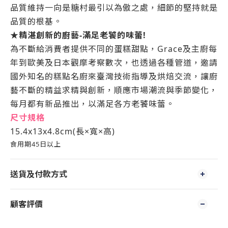
品質維持一向是糖村最引以為傲之處，細節的堅持就是
品質的根基。
★精湛創新的廚藝-滿足老饕的味蕾!
為不斷給消費者提供不同的蛋糕甜點，Grace及主廚每
年到歐美及日本觀摩考察數次，也透過各種管道，邀請
國外知名的糕點名廚來臺灣技術指導及烘焙交流，讓廚
藝不斷的精益求精與創新，順應市場潮流與季節變化，
每
月都有新品推出，以滿足各方老饕味蕾。
尺寸規格
15.4x13x4.8cm
(長×寬×高)
食用期45日以上
送貨及付款方式
顧客評價