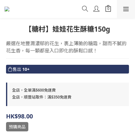
【糖村】娃娃花生酥糖150g
嚴選在地豐潤濃郁的花生，裹上薄脆的糖霜，甜而不膩的
花生香，每一顆都是入口即化的酥鬆口感！
售出
10+
全店，全單滿$600免運費
全店，順豐站取件：滿$350免運費
HK$98.00
預購商品