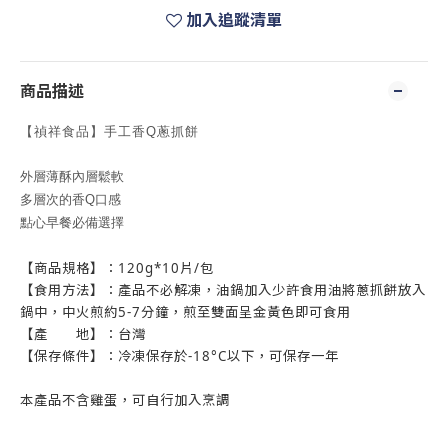
加入追蹤清單
商品描述
【禎祥食品】手工香Q蔥抓餅
外層薄酥內層鬆軟
多層次的香Q口感
點心早餐必備選擇
【商品規格】：
120g*10
片
/
包
【食用方法】：產品不必解凍，油鍋加入少許食用油將蔥抓餅放入
鍋中，中火煎約
5-7
分鐘，煎至雙面呈金黃色即可食用
【產
地】：台灣
【保存條件】：冷凍保存於
-18
°
C
以下，可保存一年
本產品不含雞蛋，可自行加入烹調