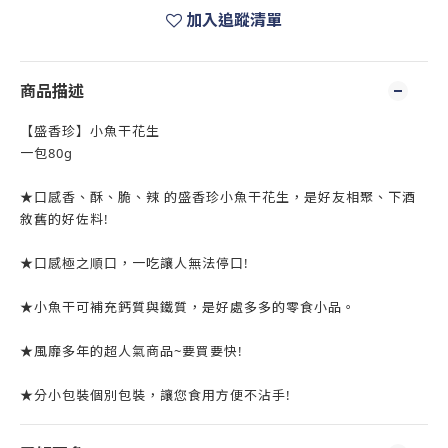
加入追蹤清單
商品描述
【盛香珍】小魚干花生
一包80g
★口感香、酥、脆、辣 的盛香珍小魚干花生，是好友相聚、下酒
敘舊的好佐料!
★口感極之順口，一吃讓人無法停口!
★小魚干可補充鈣質與鐵質，是好處多多的零食小品。
★風靡多年的超人氣商品~要買要快!
★分小包裝個別包裝，讓您食用方便不沾手!