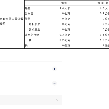
每份
每100
熱量
1.4
大卡
6.8
大
蛋白質
0
公克
0.1
公
久會有蛋白質沉澱
脂肪
0
公克
0
公
使用
飽和脂肪
0
公克
0
公
反式脂肪
0
公克
0
公
碳水化合物
0.3
公克
1.6
公
糖
0.2
公克
1.2
公
鈉
0
毫克
3
毫