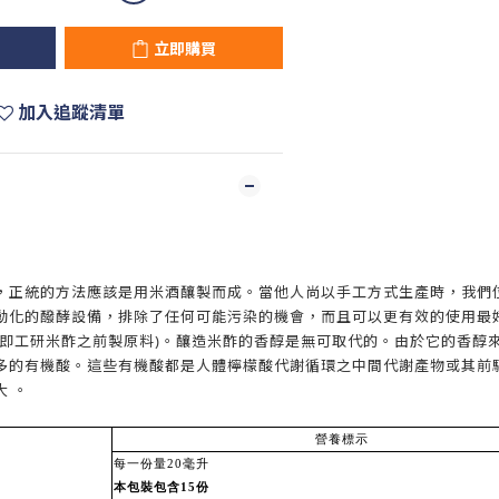
立即購買
加入追蹤清單
，正統的方法應該是用米酒釀製而成。當他人尚以手工方式生產時，我們
動化的醱酵設備，排除了任何可能污染的機會，而且可以更有效的使用最
即工研米酢之前製原料)。釀造米酢的香醇是無可取代的。由於它的香醇來自
多的有機酸。這些有機酸都是人體檸檬酸代謝循環之中間代謝產物或其前
 。
營養標示
每一份量20毫升
本包裝包含15份