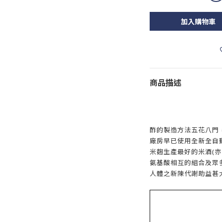
加入購物車
商品描述
酢的製造方法五花八門
廠房早已使用全新全自
米麴生產最好的米酒(亦
氨基酸相互的組合及眾
人體之新陳代謝助益甚大