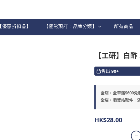
【優惠折扣品】
【恆常預訂：品牌分類】
所有商品
【工研】白酢 3
售出
90+
全店，全單滿$600免
全店，順豐站取件：滿
HK$28.00