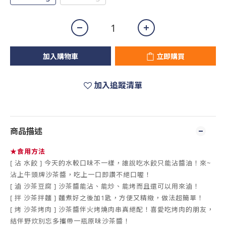
加入購物車
立即購買
加入追蹤清單
商品描述
★食用方法
[ 沾 水餃 ] 今天的水較口味不一樣，誰說吃水餃只能沾醬油！來~
沾上牛頭牌沙茶醬，吃上一口即讚不絕口喔
！
[ 滷 沙茶豆腐 ] 沙茶醬能沾、能炒、能烤而且還可以用來滷！
[ 拌 沙茶拌麵 ] 麵煮好之後加1匙，方便又精緻，做法超簡單！
[ 烤 沙茶烤肉 ] 沙茶醬伴火烤燒肉串真絕配！喜愛吃烤肉的朋友，
結伴野炊別忘多攜帶一瓶原味沙茶醬！