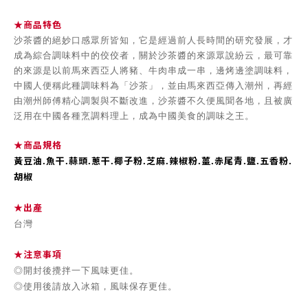
★商品特色
沙茶醬的絕妙口感眾所皆知，它是經過前人長時間的研究發展，才
成為綜合調味料中的佼佼者，關於沙茶醬的來源眾說紛云，最可靠
的來源是以前馬來西亞人將豬、牛肉串成一串，邊烤邊塗調味料，
中國人便稱此種調味料為「沙茶」，並由馬來西亞傳入潮州，再經
由潮州師傅精心調製與不斷改進，沙茶醬不久便風聞各地，且被廣
泛用在中國各種烹調料理上，成為中國美食的調味之王。
★商品規格
黃豆油.魚干.蒜頭.蔥干.椰子粉.芝麻.辣椒粉.薑.赤尾青.鹽.五香粉.
胡椒
★出產
台灣
★注意事項
◎開封後攪拌一下風味更佳。
◎使用後請放入冰箱，風味保存更佳。