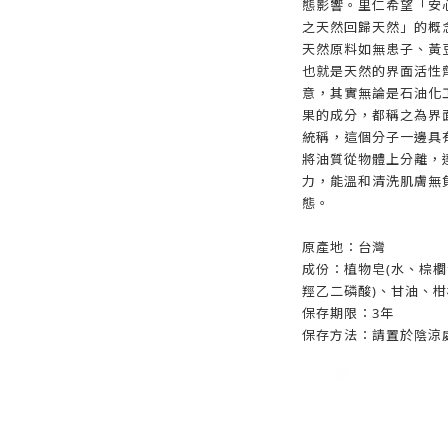
態影響。里仁希望「安
之天然回歸天然」的概
天然原料如無患子、黃
也就是天然的界面活性
意，其實無論是石油化
果的成分，都稱之為界
統稱，這個分子一邊具
將油質從物體上分離，
力，能溫和清洗肌膚無
態。
原產地：台灣
成份：植物皂(水、棕
羥乙二磷酸)、甘油、
保存期限：3年
保存方法：請置於陰涼