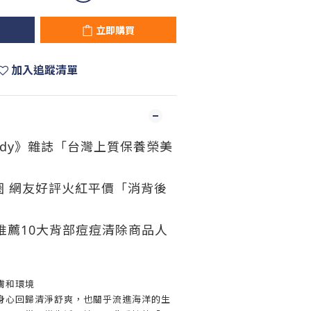
立即購買
加入追蹤清單
ody》雜誌「台灣上質保養榮美
美人圈 網友好評火紅平價「消背後
st推薦10大背部痘痘清除商品人
膚和環境
身心回歸清淨舒爽，也關乎流進海洋的生