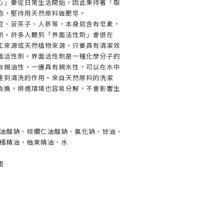
心」要從日常生活開始，因此秉持著「取
念，堅持用天然原料做肥皂。
豆、苦茶子、人蔘等，本身就含有皂素，
劑。許多人聽到「界面活性劑」會很在
工來源或天然植物來源，只要具有清潔效
面活性劑。界面活性劑是一種化學分子的
有親油性，一邊具有親水性，可以在水中
達到清洗的作用。來自天然原料的洗潔
負擔，排進環境也容易分解，不會影響生
櫚油酸鈉、棕櫚仁油酸鈉、氯化鈉、甘油、
柑橘精油、柚果精油、水
處