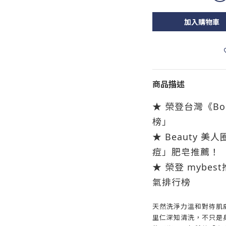
加入購物車
商品描述
★ 榮登台灣《B
榜」
★ Beauty 
痘」肥皂推薦！
★ 榮登 mybe
氣排行榜
天然洗淨力溫和對待肌
里仁深知清洗，不只是