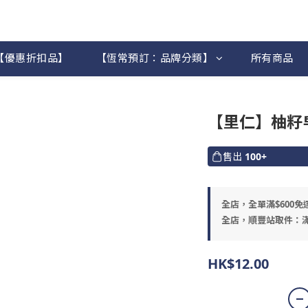
【優惠折扣品】
【恆常預訂：品牌分類】
所有商品
【里仁】柚籽
售出
100+
全店，全單滿$600免
全店，順豐站取件：滿
HK$12.00