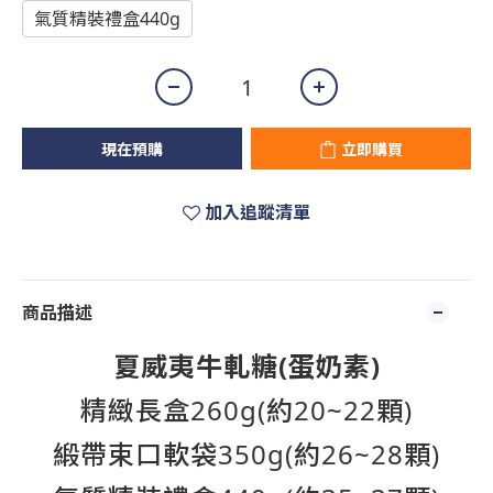
氣質精裝禮盒440g
現在預購
立即購買
加入追蹤清單
商品描述
夏威夷牛軋糖
(
蛋奶素
)
精緻長盒
260g(約20~22顆)
緞帶束口軟袋
350g(約26~28顆)