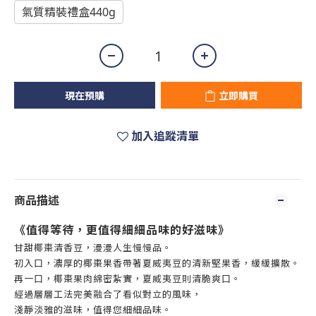
氣質精裝禮盒440g
現在預購
立即購買
加入追蹤清單
商品描述
《值得等待，更值得細細品味的好滋味》
甘甜椰棗清香豆，漫漫人生慢慢品。
初入口，濃厚的椰棗果香帶著夏威夷豆的清新堅果香，緩緩擴散。
再一口，椰棗果肉綿密紮實，夏威夷豆則清脆爽口。
經過層層工法完美融合了看似對立的風味，
淺靜淡雅的滋味，值得您細細品味。