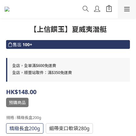
【上信饌玉】夏威夷潛艇
售出
100+
全店，全單滿$600免運費
全店，順豐站取件：滿$350免運費
HK$148.00
預購商品
規格
: 精緻長盒200g
精緻長盒200g
緞帶束口軟袋280g