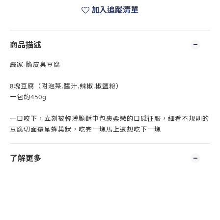
加入追蹤清單
商品描述
嚴家-脆皮臭豆腐
8塊豆腐（附泡菜.醬汁.辣椒.椒鹽粉）
一包約450g
一口咬下，立刻被輕薄脆酥中包裹柔嫩的口感征服，細看不規則的
豆腐切面還呈蜂巢狀，吃完一塊馬上還想吃下一塊
了解更多