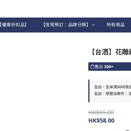
【優惠折扣品】
【恆常預訂：品牌分類】
所有商品
【台酒】花雕
售出
300+
全店，全單滿$600免
全店，順豐站取件：滿
HK$65.00
HK$58.00