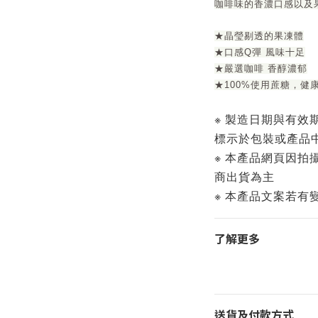
咖啡味的香濃口感以及
★晶瑩剔透的果凍體
★口感Q彈 風味十足
★嚴選咖啡 香醇濃郁
★100%使用蔗糖，健
※ 製造日期與有效
標示於包裝或產品
※ 本產品網頁因拍
商出貨為主
※ 本產品文案若有
了解更多
送貨及付款方式