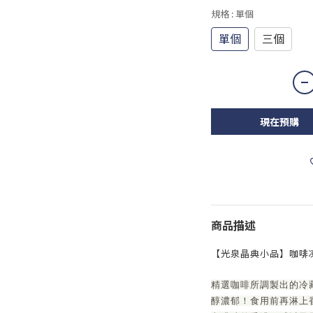
規格
: 單個
單個
三個
現在預購
商品描述
【光泉晶典小品】咖啡
精選咖啡所調製出的冷
醇濃郁！食用前再淋上