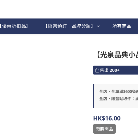
【優惠折扣品】
【恆常預訂：品牌分類】
所有商品
【光泉晶典小
售出
200+
全店，全單滿$600免
全店，順豐站取件：滿
HK$16.00
預購商品