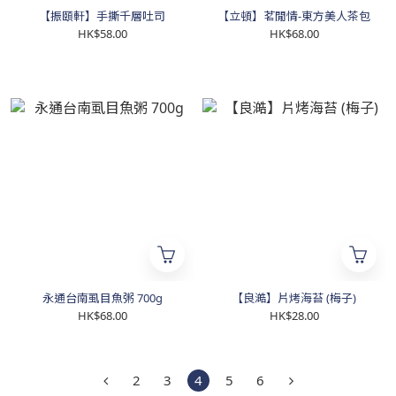
【振頤軒】手撕千層吐司
【立頓】茗閒情-東方美人茶包
HK$58.00
HK$68.00
永通台南虱目魚粥 700g
【良澔】片烤海苔 (梅子)
HK$68.00
HK$28.00
2
3
4
5
6