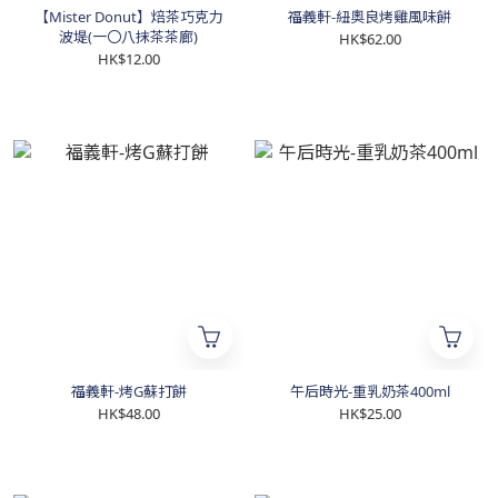
【Mister Donut】焙茶巧克力
福義軒-紐奧良烤雞風味餅
波堤(一〇八抹茶茶廊)
HK$62.00
HK$12.00
福義軒-烤G蘇打餅
午后時光-重乳奶茶400ml
HK$48.00
HK$25.00