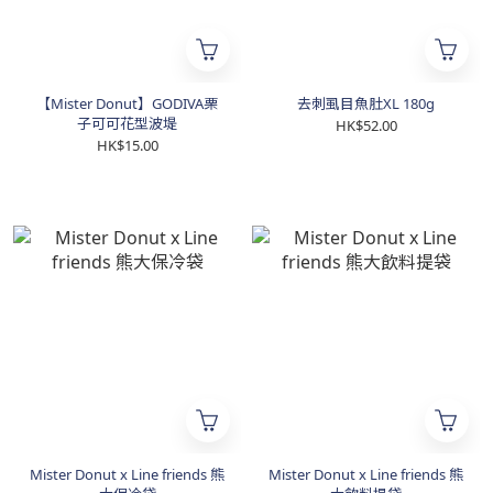
【Mister Donut】GODIVA栗
去刺虱目魚肚XL 180g
子可可花型波堤
HK$52.00
HK$15.00
Mister Donut x Line friends 熊
Mister Donut x Line friends 熊