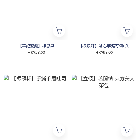
【華記蜜餞】相思果
【振頤軒】冰心芋泥可頌6入
HK$28.00
HK$98.00