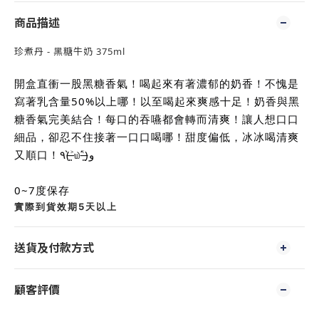
商品描述
珍煮丹 - 黑糖牛奶 375ml
開盒直衝一股黑糖香氣！喝起來有著濃郁的奶香！不愧是
寫著乳含量50%以上哪！以至喝起來爽感十足！奶香與黑
糖香氣完美結合！每口的吞嚥都會轉而清爽！讓人想口口
細品，卻忍不住接著一口口喝哪！甜度偏低，冰冰喝清爽
又順口！٩(˃̶͈̀௰˂̶͈́)و
0~7度保存
實際到貨效期5天以上
送貨及付款方式
顧客評價