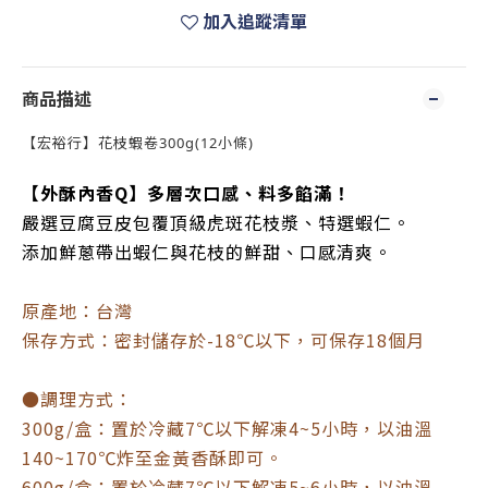
加入追蹤清單
商品描述
【宏裕行】花枝蝦卷300g(12小條)
【外酥內香Q】多層次口感、料多餡滿！
嚴選豆腐豆皮包覆頂級虎斑花枝漿、特選蝦仁。
添加鮮蔥帶出蝦仁與花枝的鮮甜、口感清爽。
原產地：台灣
保存方式：密封儲存於-18℃以下，可保存18個月
●調理方式：
300g/盒：置於冷藏7℃以下解凍4~5小時，以油溫
140~170℃炸至金黃香酥即可。
600g/盒：置於冷藏7℃以下解凍5~6小時，以油溫