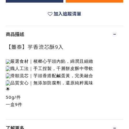
加入追蹤清單
商品描述
【躉泰】芋香流芯酥9入
嚴選食材｜檳榔心芋頭內餡，綿潤且細緻
職人工法｜手工捏製，千層餅皮酥中帶軟
滑順流芯｜芋頭香搭配鹹蛋黃，完美融合
品質安心｜無添加防腐劑，還原純粹風味
50g/件
一盒9件
了解更多