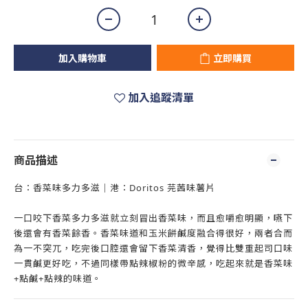
加入購物車
立即購買
加入追蹤清單
商品描述
台：香菜味多力多滋｜港：Doritos 芫茜味薯片
一口咬下香菜多力多滋就立刻冒出香菜味，而且愈嚼愈明顯，嚥下
後還會有香菜餘香。香菜味道和玉米餅鹹度融合得很好，兩者合而
為一不突兀，吃完後口腔還會留下香菜清香，覺得比雙重起司口味
一貫鹹更好吃，不過同樣帶點辣椒粉的微辛感，吃起來就是香菜味
+點鹹+點辣的味道。