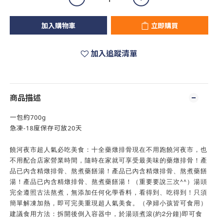
加入購物車
立即購買
加入追蹤清單
商品描述
一包約700g
急凍-18度保存可放20天
饒河夜市超人氣必吃美食：十全藥燉排骨現在不用跑饒河夜市，也
不用配合店家營業時間，隨時在家就可享受最美味的藥燉排骨！產
品已內含精燉排骨、熬煮藥饍湯！產品已內含精燉排骨、熬煮藥饍
湯！產品已內含精燉排骨、熬煮藥饍湯！（重要要說三次^^）湯頭
完全遵照古法熬煮，無添加任何化學香料，看得到、吃得到！只須
簡單解凍加熱，即可完美重現超人氣美食。（孕婦小孩皆可食用）
建議食用方法：拆開後倒入容器中，於湯頭煮滾(約2分鐘)即可食