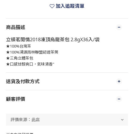
加入追蹤清單
商品描述
立頓茗閒情2018凍頂烏龍茶包 2.8gX36入/袋
★100%台灣茶
★100%溯源雨林聯盟認證茶葉
★三角立體茶包
★口感甘醇爽口，氣味清香"
送貨及付款方式
顧客評價