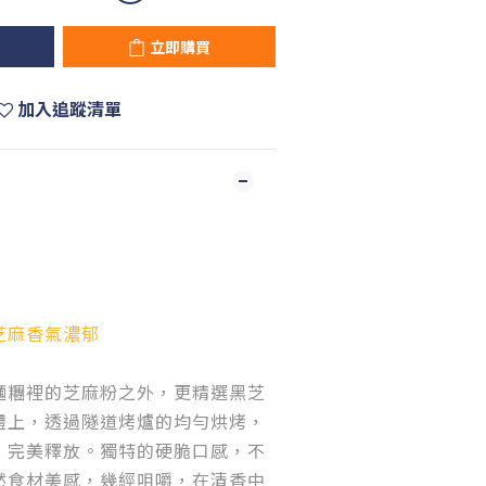
立即購買
加入追蹤清單
芝麻香氣濃郁
麵糰裡的芝麻粉之外，更精選黑芝
體上，透過隧道烤爐的均勻烘烤，
，完美釋放。獨特的硬脆口感，不
然食材美感，幾經咀嚼，在清香中