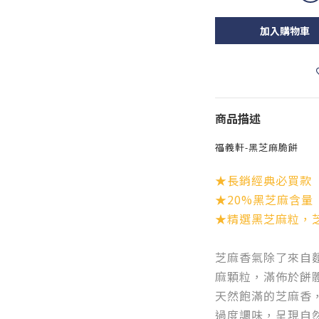
加入購物車
商品描述
福義軒-黑芝麻脆餅
★長銷經典必買款
★20%黑芝麻含量
★精選黑芝麻粒，
芝麻香氣除了來自
麻顆粒，滿佈於餅
天然飽滿的芝麻香
過度調味，呈現自