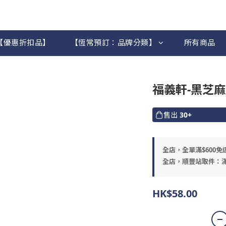
【優惠折扣品】
【恆常預訂：品牌分類】
所有商品
福義軒-黑芝
售出
30+
全店，全單滿$600免
全店，順豐站取件：滿
HK$58.00