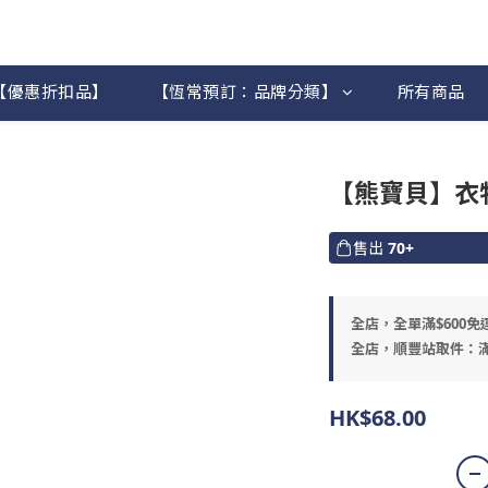
【優惠折扣品】
【恆常預訂：品牌分類】
所有商品
【熊寶貝】衣物
售出
70+
全店，全單滿$600免
全店，順豐站取件：滿
HK$68.00