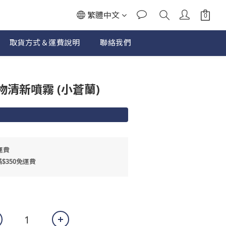
繁體中文
取貨方式＆運費說明
聯絡我們
立即購買
清新噴霧 (小蒼蘭)
運費
$350免運費