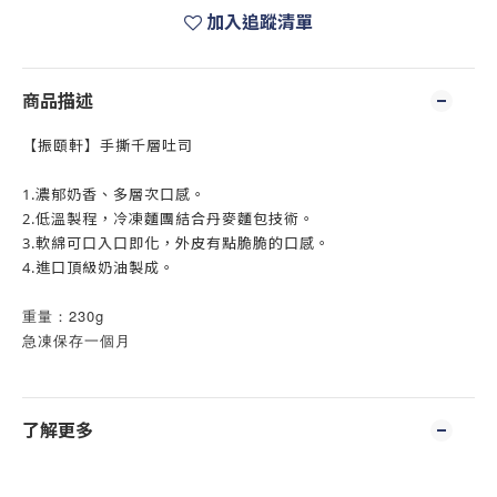
加入追蹤清單
商品描述
【振頤軒】手撕千層吐司
1.濃郁奶香、多層次口感。
2.低溫製程，冷凍麵團結合丹麥麵包技術。
3.軟綿可口入口即化，外皮有點脆脆的口感。
4.進口頂級奶油製成。
重量：230g
急凍保存一個月
了解更多