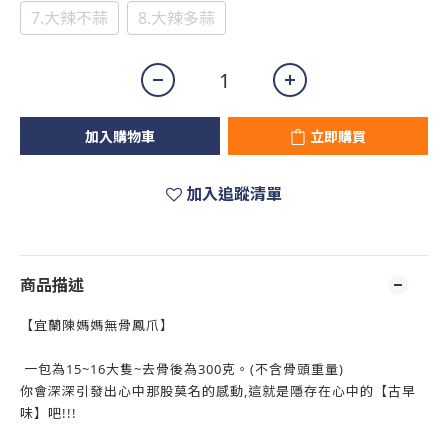
7.大辣不蒜
8.大辣多蒜
加入購物車
立即購買
加入追蹤清單
商品描述
【宜蘭陳媽媽無骨鳳爪】
一包為15~16大隻~去骨後為300克。(不含骨頭重量)
你會深深引發出心中那股莫名的感動,這就是隱存在心中的【古早
味】吧!!!