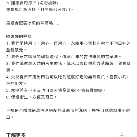
※ 建議食用涼拌 (切勿加熱)
無骨鳳爪為涼拌，打開後即可食用。
最適合配著冰涼的啤酒喝.....
陳媽媽的堅持
1. 我們堅持用心、用心、再用心、永續用心與其它完全不同口味的
全新感覺。
2. 我們要求精緻的釀製過程，傳承百年的古法釀製的古早味。
3. 我們講就最天然的古早做法，講求以最自然的方式釀製，貨真價
實。
4. 炎炎夏日不用出門就可以吃到這麼好吃的無骨鳳爪，喜歡小酌1
杯的朋友。
5. 家中若有小朋友也可以大快朵頤喔!不怕有骨頭喔。
6. 保證衛生，方便又可口。
不知是否嚐試過冰啤酒搭配無骨鳳爪的滋味，獨特口感讓您讚不絕
口。
了解更多