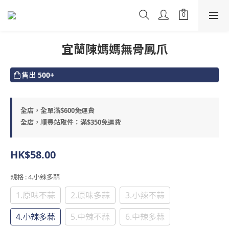
宜蘭陳媽媽無骨鳳爪
售出
500+
全店，全單滿$600免運費
全店，順豐站取件：滿$350免運費
HK$58.00
規格
: 4.小辣多蒜
1.原味不蒜
2.原味多蒜
3.小辣不蒜
4.小辣多蒜
5.中辣不蒜
6.中辣多蒜