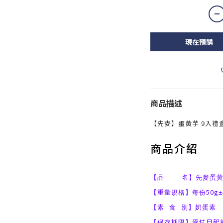
現在預購
商品描述
【先麥】蛋黃芋 9入禮
商品介紹
【品 名】先麥蛋黃
50g
【重量規格】每份
±
【素 食 別】奶蛋素
受付日起計
【保存期限】