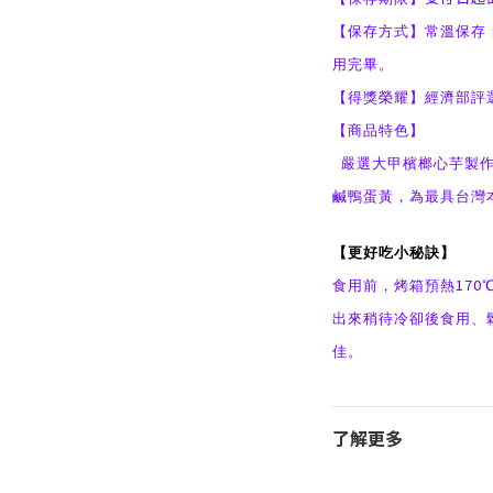
【保存方式】常溫保存
用完畢。
【得獎榮耀】經濟部評
【商品特色】
嚴選大甲檳榔心芋製
鹹鴨蛋黃，為最具台灣
【更好吃小秘訣】
170
食用前，烤箱預熱
出來稍待冷卻後食用、
佳。
了解更多