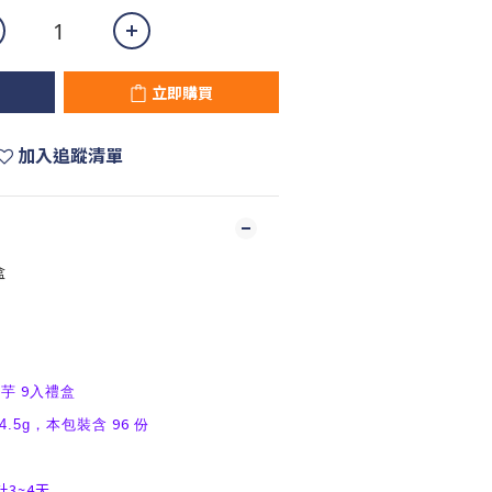
立即購買
加入追蹤清單
盒
9
芋
入禮盒
96
4.5g
，本包裝含
份
3~4天