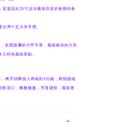
25
；室溫高於
℃
須冷藏保存並於效期內食
選台灣十五大伴手禮。
作，
名聞遐邇的大甲芋香，風味絕佳的大安
本土特色風味茶點。
3
℃，將芋頭酥放入烤箱約
分鐘，烤熱後端
鬆軟溶口，酥酥脆脆，芳香濃郁，風味更