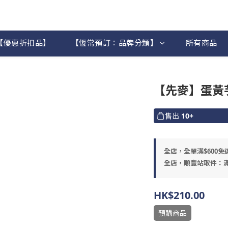
【優惠折扣品】
【恆常預訂：品牌分類】
所有商品
【先麥】蛋黃芋
售出
10+
全店，全單滿$600免
全店，順豐站取件：滿
HK$210.00
預購商品