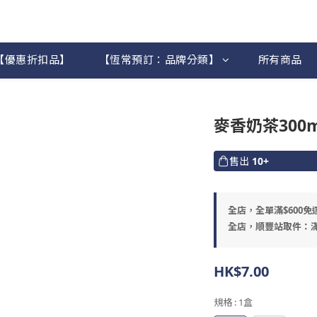
【優惠折扣品】
【恆常預訂：品牌分類】
所有商品
麥香奶茶300m
售出
10+
全店，全單滿$600免
全店，順豐站取件：滿
HK$7.00
規格
: 1盒