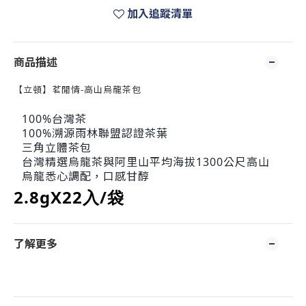
加入追蹤清單
商品描述
【立頓】茗閒情-高山烏龍茶包
100%台灣茶
100%溯源雨林聯盟認證茶葉
三角立體茶包
台灣精選烏龍茶與阿里山平均海拔1300公尺高山
烏龍悉心調配，口感甘醇
2.8gX22入/袋
了解更多