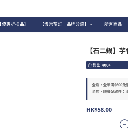
【優惠折扣品】
【恆常預訂：品牌分類】
所有商品
【石二鍋】芋
售出
400+
全店，全單滿$600免
全店，順豐站取件：滿
HK$58.00